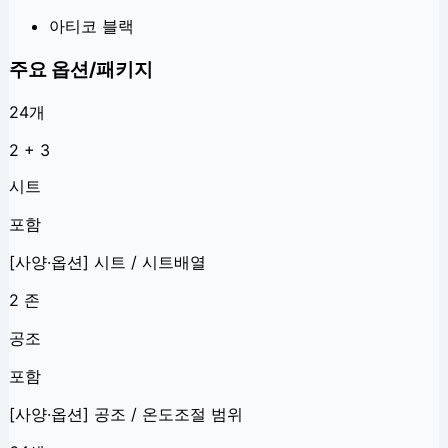
아티코 블랙
주요 옵션/패키지
24
개
2 + 3
시트
포함
[사양·옵션] 시트 / 시트배열
2 존
공조
포함
[사양·옵션] 공조 / 온도조절 범위