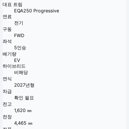
대표 트림
EQA250 Progressive
연료
전기
구동
FWD
좌석
5인승
배기량
EV
하이브리드
비해당
연식
2027년형
차급
확인 필요
전고
1,620 ㎜
전장
4,465 ㎜