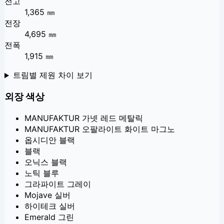
전고
1,365 ㎜
전장
4,695 ㎜
전폭
1,915 ㎜
트림별 제원 차이 보기
외장 색상
MANUFAKTUR 가넷 레드 메탈릭
MANUFAKTUR 오팔라이트 화이트 마그노
옵시디안 블랙
블랙
오닉스 블랙
노틱 블루
그라파이트 그레이
Mojave 실버
하이테크 실버
Emerald 그린