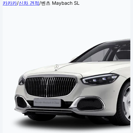
카카카
/
신차 견적
/
벤츠 Maybach SL