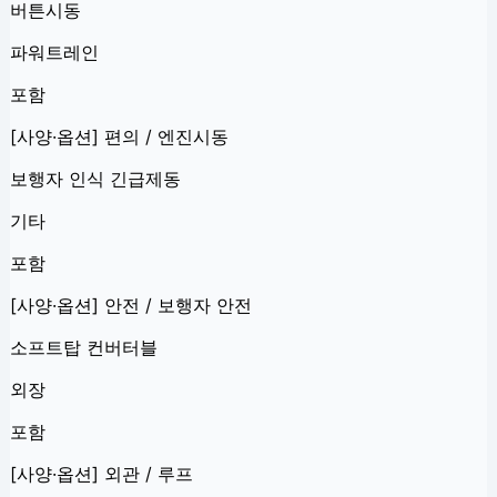
버튼시동
파워트레인
포함
[사양·옵션] 편의 / 엔진시동
보행자 인식 긴급제동
기타
포함
[사양·옵션] 안전 / 보행자 안전
소프트탑 컨버터블
외장
포함
[사양·옵션] 외관 / 루프