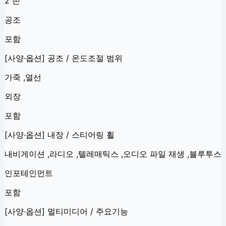
2 존
공조
포함
[사양·옵션] 공조 / 온도조절 범위
가죽 ,열선
외장
포함
[사양·옵션] 내장 / 스티어링 휠
내비게이션 ,라디오 ,텔레매틱스 ,오디오 파일 재생 ,블루투스
인포테인먼트
포함
[사양·옵션] 멀티미디어 / 주요기능