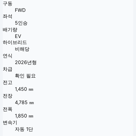
구동
FWD
좌석
5인승
배기량
EV
하이브리드
비해당
연식
2026년형
차급
확인 필요
전고
1,450 ㎜
전장
4,785 ㎜
전폭
1,850 ㎜
변속기
자동 1단