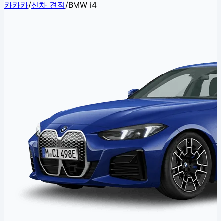
카카카
/
신차 견적
/
BMW i4