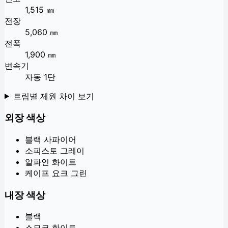
1,515 ㎜
전장
5,060 ㎜
전폭
1,900 ㎜
변속기
자동 1단
트림별 제원 차이 보기
외장 색상
블랙 사파이어
소피스토 그레이
알파인 화이트
케이프 요크 그린
내장 색상
블랙
스모크 화이트