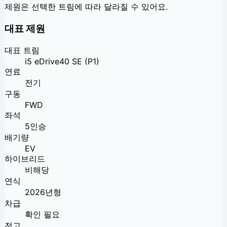
제원은 선택한 트림에 따라 달라질 수 있어요.
대표 제원
대표 트림
i5 eDrive40 SE (P1)
연료
전기
구동
FWD
좌석
5인승
배기량
EV
하이브리드
비해당
연식
2026년형
차급
확인 필요
전고