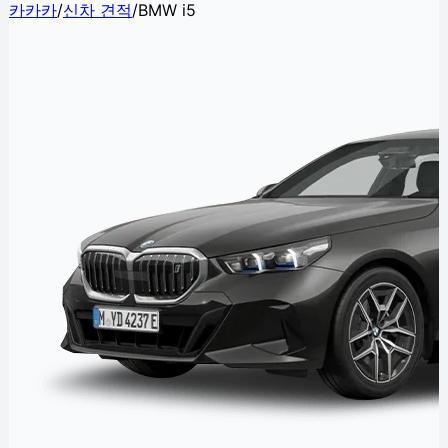
카카카
/
신차 견적
/
BMW i5