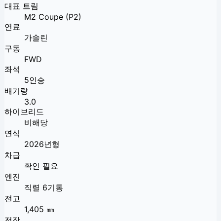
대표 트림
M2 Coupe (P2)
연료
가솔린
구동
FWD
좌석
5인승
배기량
3.0
하이브리드
비해당
연식
2026년형
차급
확인 필요
엔진
직렬 6기통
전고
1,405 ㎜
전장