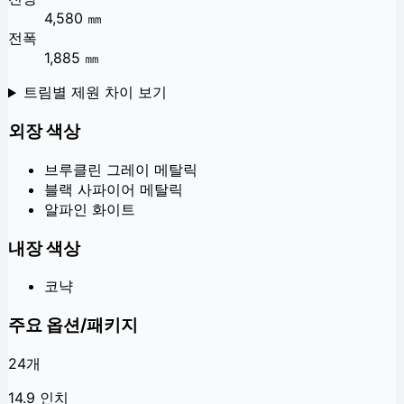
4,580 ㎜
전폭
1,885 ㎜
트림별 제원 차이 보기
외장 색상
브루클린 그레이 메탈릭
블랙 사파이어 메탈릭
알파인 화이트
내장 색상
코냑
주요 옵션/패키지
24
개
14.9 인치