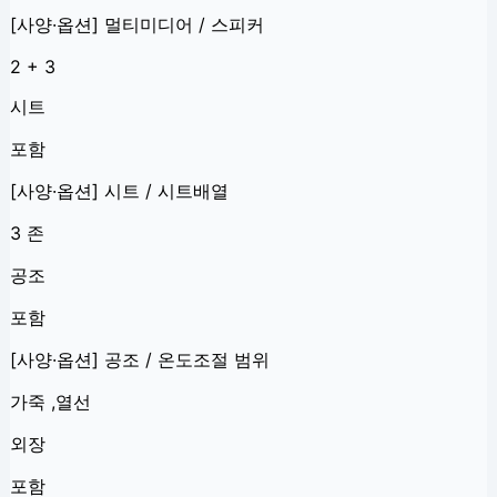
[사양·옵션] 멀티미디어 / 스피커
2 + 3
시트
포함
[사양·옵션] 시트 / 시트배열
3 존
공조
포함
[사양·옵션] 공조 / 온도조절 범위
가죽 ,열선
외장
포함