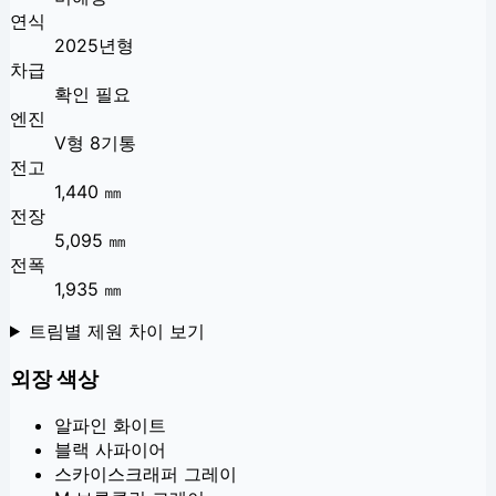
연식
2025년형
차급
확인 필요
엔진
V형 8기통
전고
1,440 ㎜
전장
5,095 ㎜
전폭
1,935 ㎜
트림별 제원 차이 보기
외장 색상
알파인 화이트
블랙 사파이어
스카이스크래퍼 그레이