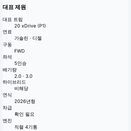
대표 제원
대표 트림
20 xDrive (P1)
연료
가솔린 · 디젤
구동
FWD
좌석
5인승
배기량
2.0 · 3.0
하이브리드
비해당
연식
2026년형
차급
확인 필요
엔진
직렬 4기통