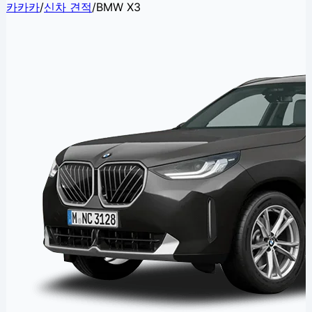
카카카
/
신차 견적
/
BMW X3