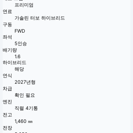
프리미엄
연료
가솔린 터보 하이브리드
구동
FWD
좌석
5인승
배기량
1.6
하이브리드
해당
연식
2027년형
차급
확인 필요
엔진
직렬 4기통
전고
1,460 ㎜
전장