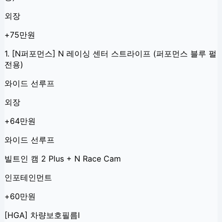
외장
+75만원
1. [N퍼포먼스] N 레이싱 센터 스트라이프 (퍼포먼스 블루 펄
전용)
와이드 선루프
외장
+64만원
와이드 선루프
빌트인 캠 2 Plus + N Race Cam
인포테인먼트
+60만원
[HGA] 차량보호필름Ⅰ