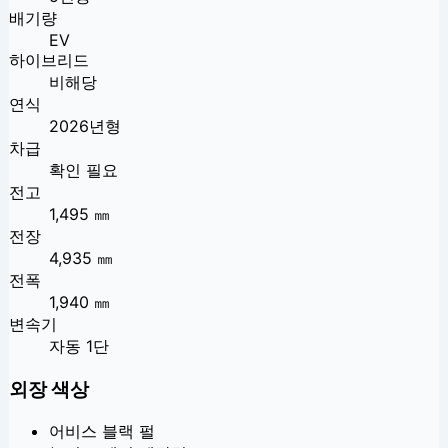
배기량
EV
하이브리드
비해당
연식
2026년형
차급
확인 필요
전고
1,495 ㎜
전장
4,935 ㎜
전폭
1,940 ㎜
변속기
자동 1단
외장 색상
어비스 블랙 펄