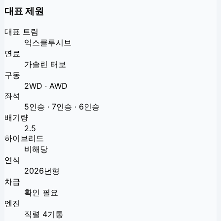
대표 제원
대표 트림
익스클루시브
연료
가솔린 터보
구동
2WD · AWD
좌석
5인승 · 7인승 · 6인승
배기량
2.5
하이브리드
비해당
연식
2026년형
차급
확인 필요
엔진
직렬 4기통