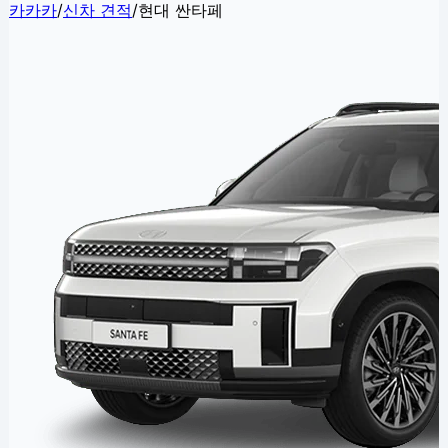
카카카
/
신차 견적
/
현대 싼타페