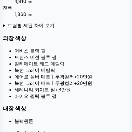
4,910 ㎜
전폭
1,860 ㎜
트림별 제원 차이 보기
외장 색상
어비스 블랙 펄
트랜스 미션 블루 펄
얼티메이트 레드 메탈릭
녹턴 그레이 메탈릭
에어로 실버 매트ㅣ무광컬러
+
20만원
녹턴 그레이 매트ㅣ무광컬러
+
20만원
세레니티 화이트 펄
+
8만원
바이오 필릭 블루 펄
내장 색상
블랙원톤