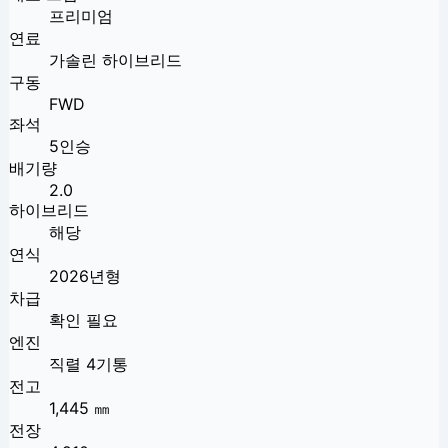
프리미엄
연료
가솔린 하이브리드
구동
FWD
좌석
5인승
배기량
2.0
하이브리드
해당
연식
2026년형
차급
확인 필요
엔진
직렬 4기통
전고
1,445 ㎜
전장