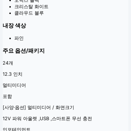
오닉스 블랙
크리스탈 화이트
클라우드 블루
내장 색상
파인
주요 옵션/패키지
24
개
12.3 인치
멀티미디어
포함
[사양·옵션] 멀티미디어 / 화면크기
12V 파워 아울렛 ,USB ,스마트폰 무선 충전
인포테인먼트