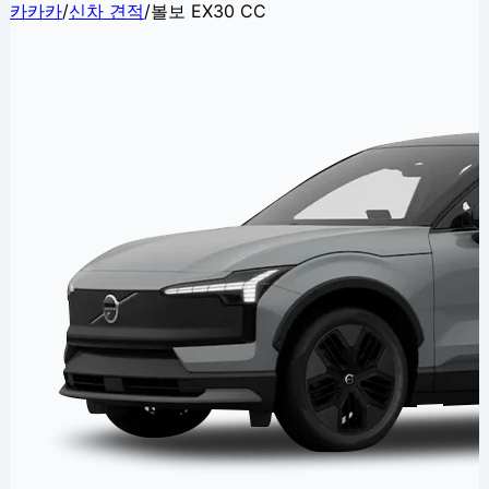
카카카
/
신차 견적
/
볼보 EX30 CC