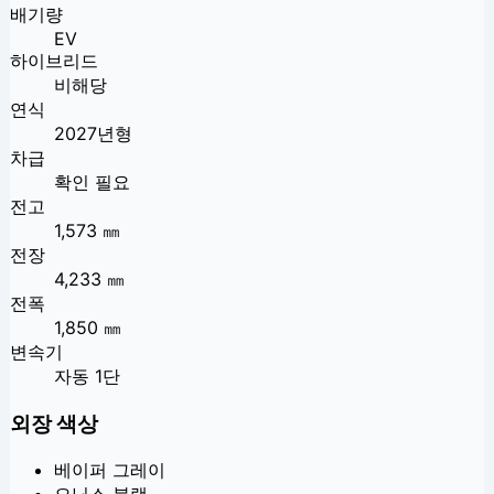
배기량
EV
하이브리드
비해당
연식
2027년형
차급
확인 필요
전고
1,573 ㎜
전장
4,233 ㎜
전폭
1,850 ㎜
변속기
자동 1단
외장 색상
베이퍼 그레이