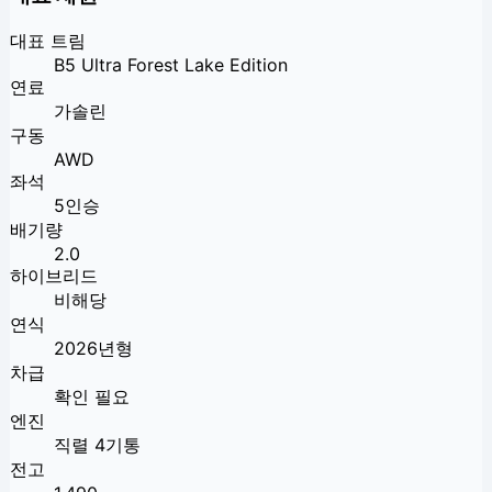
대표 트림
B5 Ultra Forest Lake Edition
연료
가솔린
구동
AWD
좌석
5인승
배기량
2.0
하이브리드
비해당
연식
2026년형
차급
확인 필요
엔진
직렬 4기통
전고