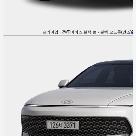
프리미엄 · 2WD
어비스 블랙 펄 · 블랙 모노톤(인조)
82