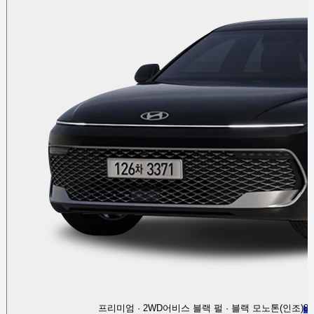
프리미엄 · 2WD
어비스 블랙 펄 · 블랙 모노톤(인조)
82