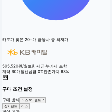
카로가 찾은
20+
개 금융사 중 최저가
595,520
원/월
보험·세금·부가세 포함
계약
60
개월
선납금
0
%
잔존가치
63
%
구매 조건 설정
구매 방식
리스 VS 렌트 ?
장기렌트
리스
계약 기간