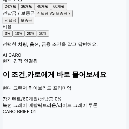
24
개월
36
개월
48
개월
60
개월
선납금 / 보증금
선납금 VS 보증금 ?
선납금
보증금
비율
0
%
10
%
20
%
30
%
선택한 차량, 옵션, 금융 조건을 알고 답변해요.
AI CARO
현재 견적 연결됨
이 조건,
카로에게 바로 물어보세요
현대 그랜저 하이브리드 프리미엄
장기렌트
/
60개월
/
선납금 0%
녹턴 그레이 메탈릭
브라운/라이트 그레이 투톤
CARO BRIEF 01