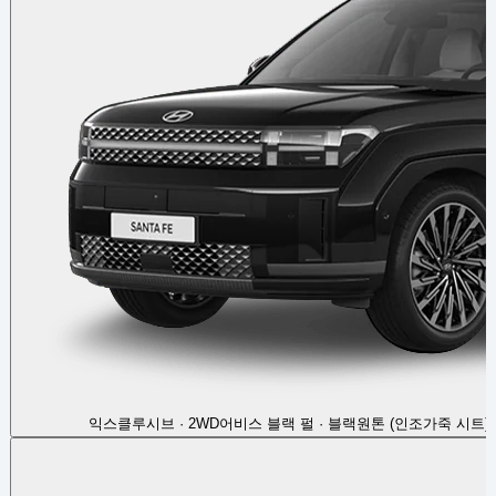
익스클루시브 · 2WD
어비스 블랙 펄 · 블랙원톤 (인조가죽 시트)