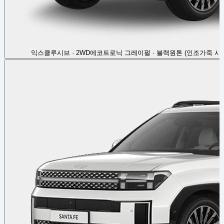
익스클루시브 · 2WD
에코트로닉 그레이펄 · 블랙원톤 (인조가죽 시