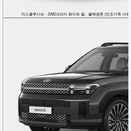
익스클루시브 · 2WD
크리미 화이트 펄 · 블랙원톤 (인조가죽 시트)