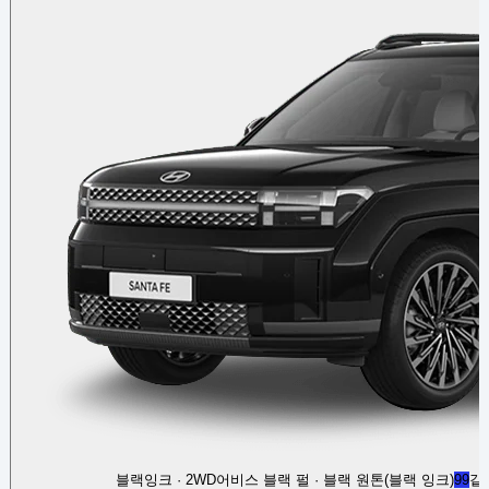
블랙잉크 · 2WD
어비스 블랙 펄 · 블랙 원톤(블랙 잉크)
99
같