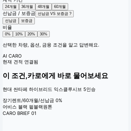
24
개월
36
개월
48
개월
60
개월
선납금 / 보증금
선납금 VS 보증금 ?
선납금
보증금
비율
0
%
10
%
20
%
30
%
선택한 차량, 옵션, 금융 조건을 알고 답변해요.
AI CARO
현재 견적 연결됨
이 조건,
카로에게 바로 물어보세요
현대 싼타페 하이브리드 익스클루시브 5인승
장기렌트
/
60개월
/
선납금 0%
어비스 블랙 펄
블랙원톤
CARO BRIEF 01