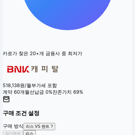
카로가 찾은
20+
개 금융사 중 최저가
518,138
원/월
부가세 포함
계약
60
개월
선납금
0
%
잔존가치
69
%
구매 조건 설정
구매 방식
리스 VS 렌트 ?
장기렌트
리스